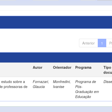
Anterior
1
P
Autor
Orientador
Programa
Tipo
doc
 estudo sobre a
Fornazari,
Monfredini,
Programa de
Diss
de professoras de
Glaucia
Ivanise
Pós-
Graduação em
Educação