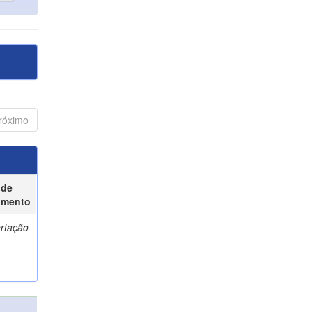
róximo
 de
umento
ertação