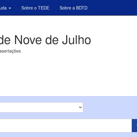
juda
Sobre o TEDE
Sobre a BDTD
de Nove de Julho
issertações