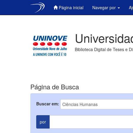
Página inicial
Navegar por
A
Skip
navigation
Universida
Biblioteca Digital de Teses e D
Página de Busca
Buscar em:
por