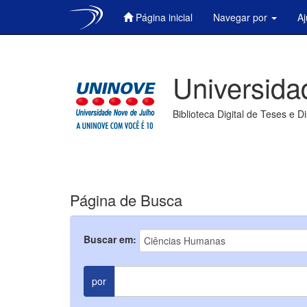
Página inicial
Navegar por
A
Skip
navigation
Universida
Biblioteca Digital de Teses e D
Página de Busca
Buscar em:
por