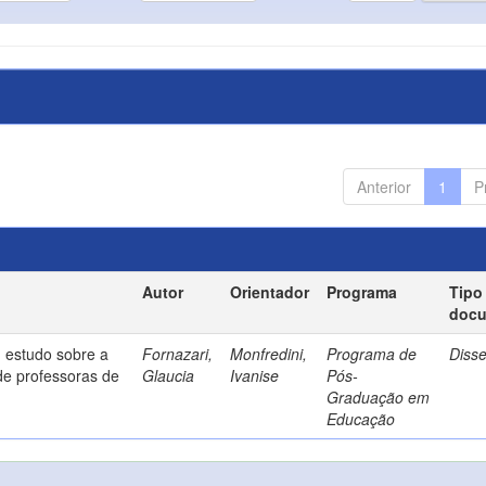
Anterior
1
P
Autor
Orientador
Programa
Tipo
doc
 estudo sobre a
Fornazari,
Monfredini,
Programa de
Diss
de professoras de
Glaucia
Ivanise
Pós-
Graduação em
Educação