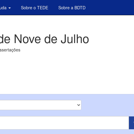
juda
Sobre o TEDE
Sobre a BDTD
de Nove de Julho
issertações