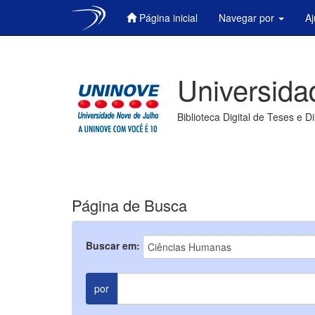
Página inicial
Navegar por
A
Skip
navigation
Universida
Biblioteca Digital de Teses e D
Página de Busca
Buscar em:
por