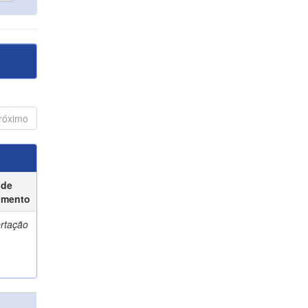
róximo
 de
umento
ertação