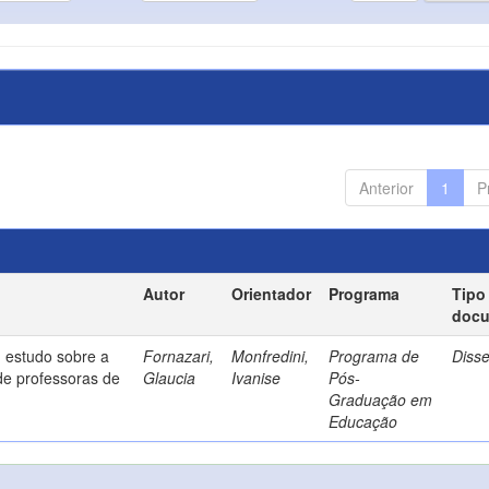
Anterior
1
P
Autor
Orientador
Programa
Tipo
doc
 estudo sobre a
Fornazari,
Monfredini,
Programa de
Diss
de professoras de
Glaucia
Ivanise
Pós-
Graduação em
Educação