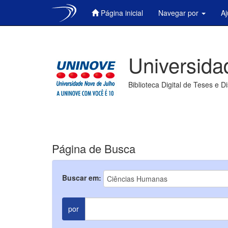
Página inicial
Navegar por
A
Skip
navigation
Universida
Biblioteca Digital de Teses e D
Página de Busca
Buscar em:
por