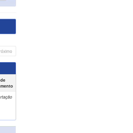
róximo
 de
umento
ertação