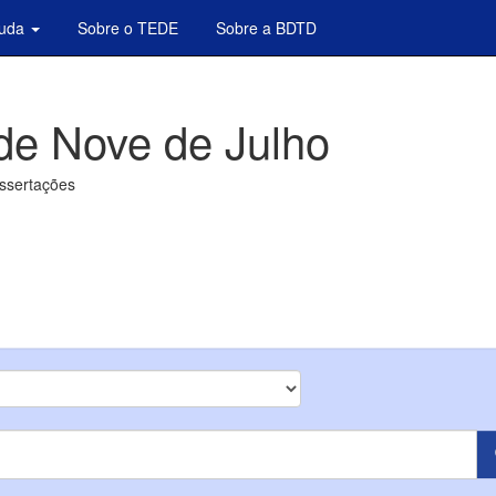
juda
Sobre o TEDE
Sobre a BDTD
de Nove de Julho
issertações