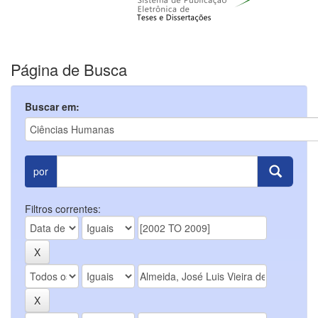
Página de Busca
Buscar em:
por
Filtros correntes: