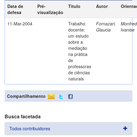
Data de
Pré-
Título
Autor
Orienta
defesa
visualização
11-Mar-2004
Trabalho
Fornazari,
Monfredi
docente:
Glaucia
Ivanise
um estudo
sobre a
mediação
na prática
de
professoras
de ciências
naturais
Compartilhamento
Busca facetada
Todos contribuidores