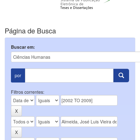
Página de Busca
Buscar em:
por
Filtros correntes: