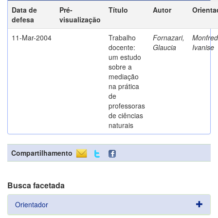
Data de
Pré-
Título
Autor
Orienta
defesa
visualização
11-Mar-2004
Trabalho
Fornazari,
Monfredi
docente:
Glaucia
Ivanise
um estudo
sobre a
mediação
na prática
de
professoras
de ciências
naturais
Compartilhamento
Busca facetada
Orientador