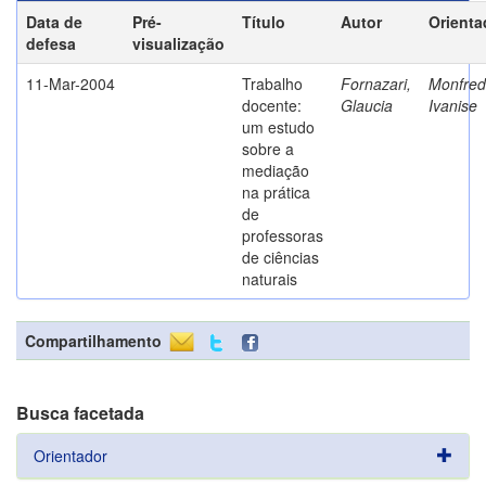
Data de
Pré-
Título
Autor
Orienta
defesa
visualização
11-Mar-2004
Trabalho
Fornazari,
Monfredi
docente:
Glaucia
Ivanise
um estudo
sobre a
mediação
na prática
de
professoras
de ciências
naturais
Compartilhamento
Busca facetada
Orientador