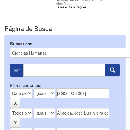
Página de Busca
Buscar em:
por
Filtros correntes: