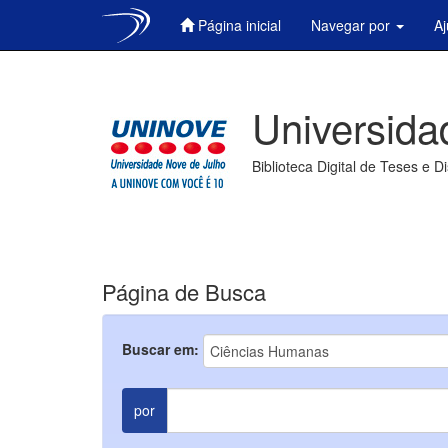
Página inicial
Navegar por
A
Skip
navigation
Universida
Biblioteca Digital de Teses e D
Página de Busca
Buscar em:
por