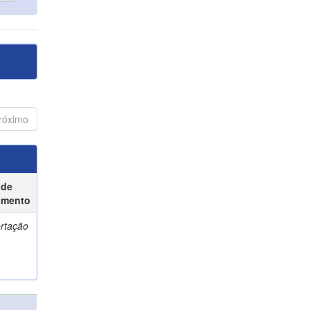
róximo
 de
umento
ertação