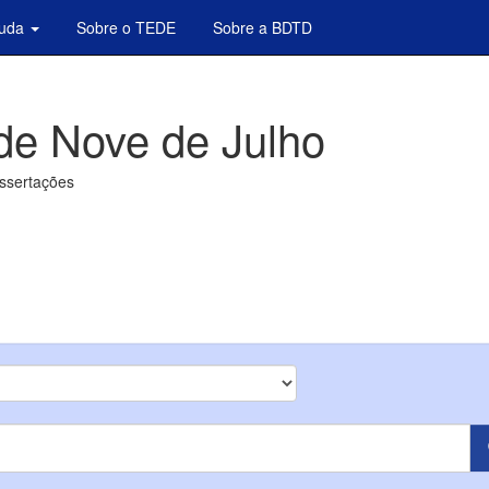
juda
Sobre o TEDE
Sobre a BDTD
de Nove de Julho
issertações