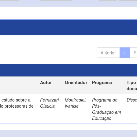
Anterior
1
P
Autor
Orientador
Programa
Tipo
doc
 estudo sobre a
Fornazari,
Monfredini,
Programa de
Diss
de professoras de
Glaucia
Ivanise
Pós-
Graduação em
Educação