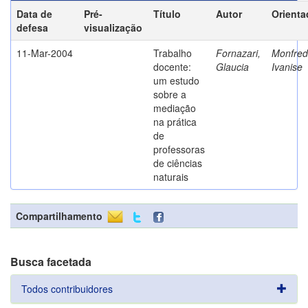
Data de
Pré-
Título
Autor
Orienta
defesa
visualização
11-Mar-2004
Trabalho
Fornazari,
Monfredi
docente:
Glaucia
Ivanise
um estudo
sobre a
mediação
na prática
de
professoras
de ciências
naturais
Compartilhamento
Busca facetada
Todos contribuidores