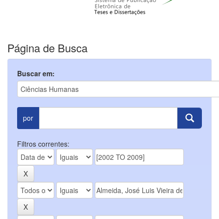
Página de Busca
Buscar em:
por
Filtros correntes: