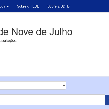
juda
Sobre o TEDE
Sobre a BDTD
de Nove de Julho
issertações