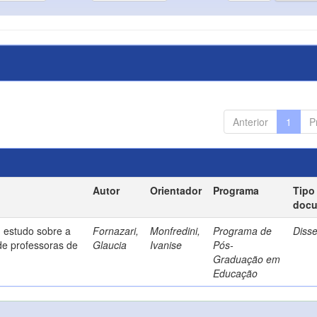
Anterior
1
P
Autor
Orientador
Programa
Tipo
doc
 estudo sobre a
Fornazari,
Monfredini,
Programa de
Diss
de professoras de
Glaucia
Ivanise
Pós-
Graduação em
Educação