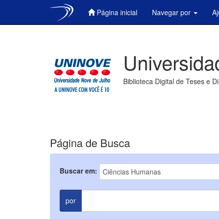
Página inicial
Navegar por
A
Skip
navigation
Universida
Biblioteca Digital de Teses e D
Página de Busca
Buscar em:
por