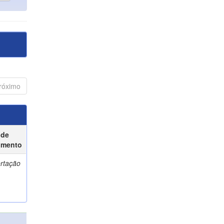
róximo
 de
umento
ertação