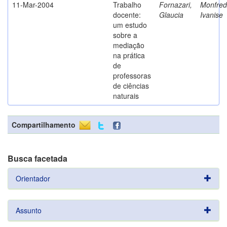
11-Mar-2004
Trabalho
Fornazari,
Monfredi
docente:
Glaucia
Ivanise
um estudo
sobre a
mediação
na prática
de
professoras
de ciências
naturais
Compartilhamento
Busca facetada
Orientador
Assunto