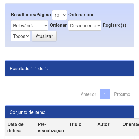
Resultados/Página
Ordenar por
Ordenar
Registro(s)
Resultado 1-1 de 1.
Anterior
1
Próximo
Conjunto de itens:
Data de
Pré-
Título
Autor
Orienta
defesa
visualização