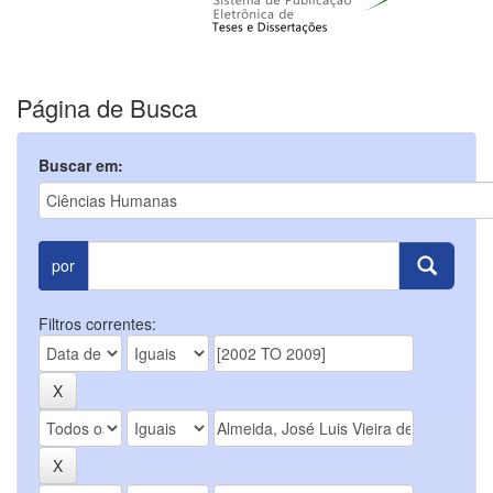
Página de Busca
Buscar em:
por
Filtros correntes: