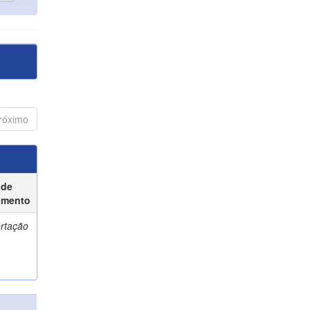
róximo
 de
umento
ertação