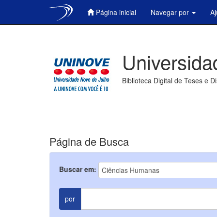
Página inicial
Navegar por
A
Skip
navigation
Universida
Biblioteca Digital de Teses e D
Página de Busca
Buscar em:
por