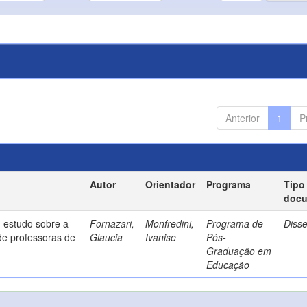
Anterior
1
P
Autor
Orientador
Programa
Tipo
doc
 estudo sobre a
Fornazari,
Monfredini,
Programa de
Diss
de professoras de
Glaucia
Ivanise
Pós-
Graduação em
Educação