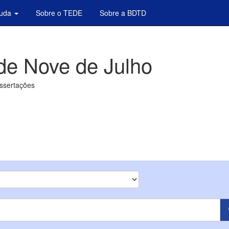
juda
Sobre o TEDE
Sobre a BDTD
de Nove de Julho
issertações