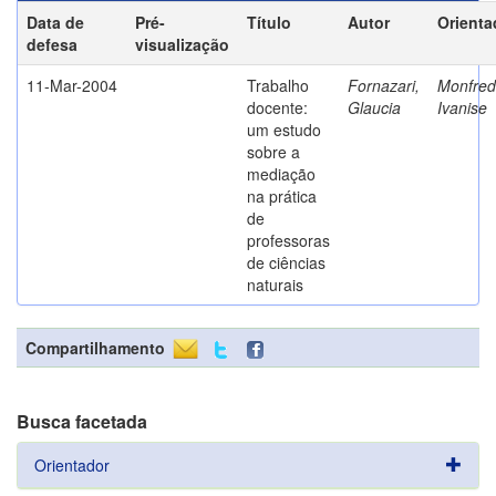
Data de
Pré-
Título
Autor
Orienta
defesa
visualização
11-Mar-2004
Trabalho
Fornazari,
Monfredi
docente:
Glaucia
Ivanise
um estudo
sobre a
mediação
na prática
de
professoras
de ciências
naturais
Compartilhamento
Busca facetada
Orientador