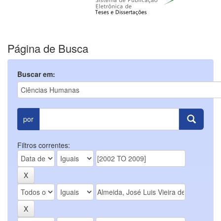
Página de Busca
Buscar em:
por
Filtros correntes: