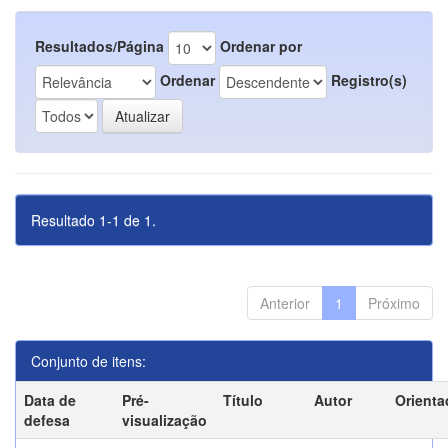
Resultados/Página
Ordenar por
Ordenar
Registro(s)
Resultado 1-1 de 1.
Anterior
1
Próximo
Conjunto de itens:
Data de
Pré-
Título
Autor
Orienta
defesa
visualização