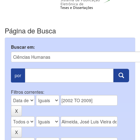
Página de Busca
Buscar em:
por
Filtros correntes: