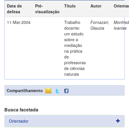
Data de
Pré-
Título
Autor
Orienta
defesa
visualização
11-Mar-2004
Trabalho
Fornazari,
Monfredi
docente:
Glaucia
Ivanise
um estudo
sobre a
mediação
na prática
de
professoras
de ciências
naturais
Compartilhamento
Busca facetada
Orientador