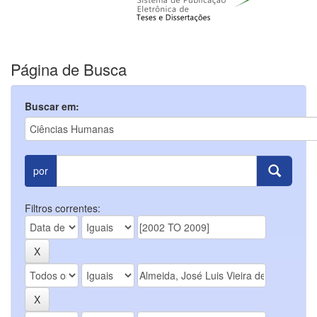
Página de Busca
Buscar em:
por
Filtros correntes: