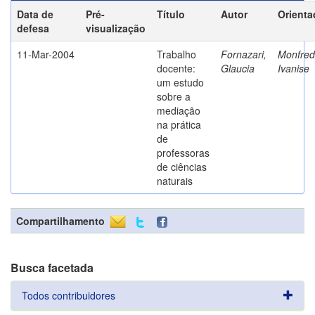
Data de
Pré-
Título
Autor
Orienta
defesa
visualização
11-Mar-2004
Trabalho
Fornazari,
Monfredi
docente:
Glaucia
Ivanise
um estudo
sobre a
mediação
na prática
de
professoras
de ciências
naturais
Compartilhamento
Busca facetada
Todos contribuidores