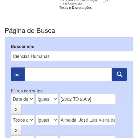
Página de Busca
Buscar em:
por
Filtros correntes: