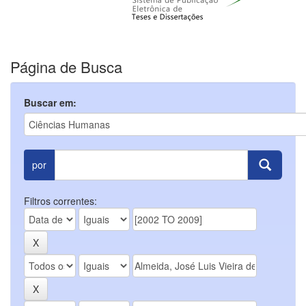
Página de Busca
Buscar em:
por
Filtros correntes: