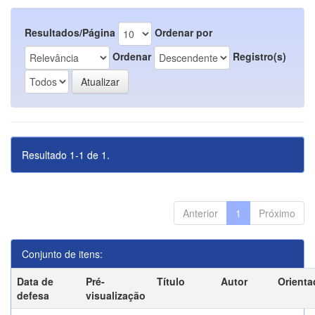
Resultados/Página
Ordenar por
Ordenar
Registro(s)
Resultado 1-1 de 1.
Anterior
1
Próximo
Conjunto de itens:
Data de
Pré-
Título
Autor
Orienta
defesa
visualização