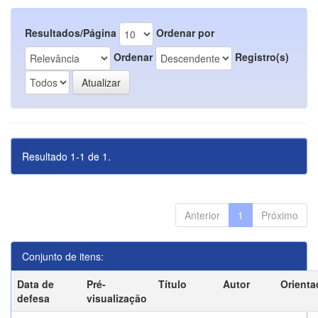
Resultados/Página
Ordenar por
Ordenar
Registro(s)
Resultado 1-1 de 1.
Anterior
1
Próximo
Conjunto de itens:
Data de
Pré-
Título
Autor
Orienta
defesa
visualização