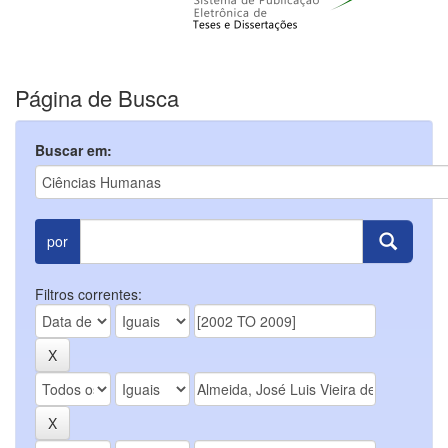
Página de Busca
Buscar em:
por
Filtros correntes: