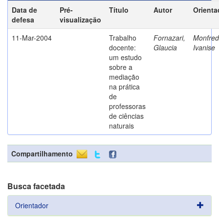
Data de
Pré-
Título
Autor
Orienta
defesa
visualização
11-Mar-2004
Trabalho
Fornazari,
Monfredi
docente:
Glaucia
Ivanise
um estudo
sobre a
mediação
na prática
de
professoras
de ciências
naturais
Compartilhamento
Busca facetada
Orientador