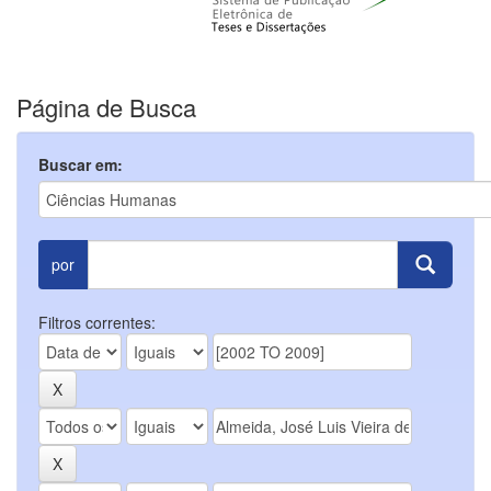
Página de Busca
Buscar em:
por
Filtros correntes: