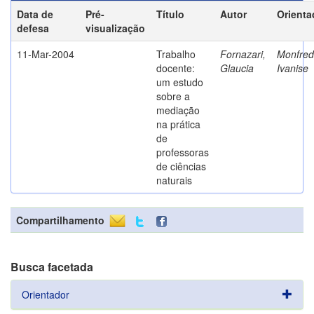
Data de
Pré-
Título
Autor
Orienta
defesa
visualização
11-Mar-2004
Trabalho
Fornazari,
Monfredi
docente:
Glaucia
Ivanise
um estudo
sobre a
mediação
na prática
de
professoras
de ciências
naturais
Compartilhamento
Busca facetada
Orientador