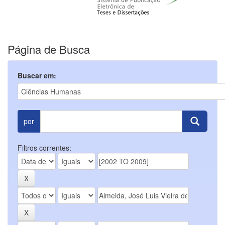
Página de Busca
Buscar em:
por
Filtros correntes: