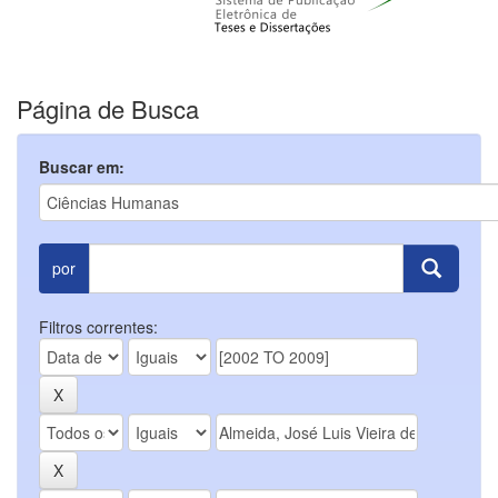
Página de Busca
Buscar em:
por
Filtros correntes: