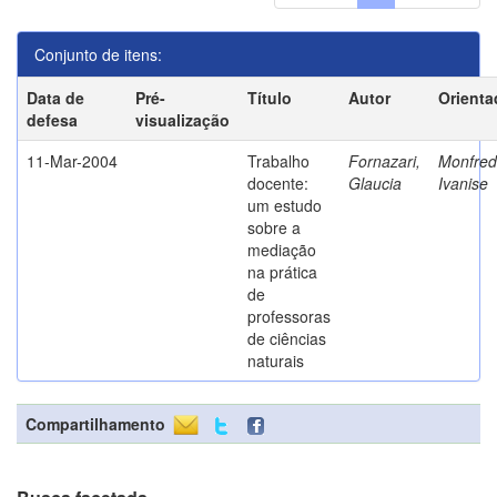
Conjunto de itens:
Data de
Pré-
Título
Autor
Orienta
defesa
visualização
11-Mar-2004
Trabalho
Fornazari,
Monfredi
docente:
Glaucia
Ivanise
um estudo
sobre a
mediação
na prática
de
professoras
de ciências
naturais
Compartilhamento