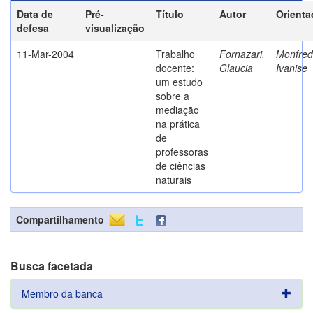
Data de
Pré-
Título
Autor
Orienta
defesa
visualização
11-Mar-2004
Trabalho
Fornazari,
Monfredi
docente:
Glaucia
Ivanise
um estudo
sobre a
mediação
na prática
de
professoras
de ciências
naturais
Compartilhamento
Busca facetada
Membro da banca