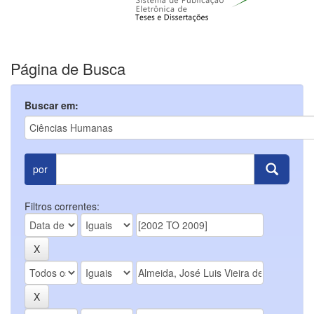
Página de Busca
Buscar em:
por
Filtros correntes: