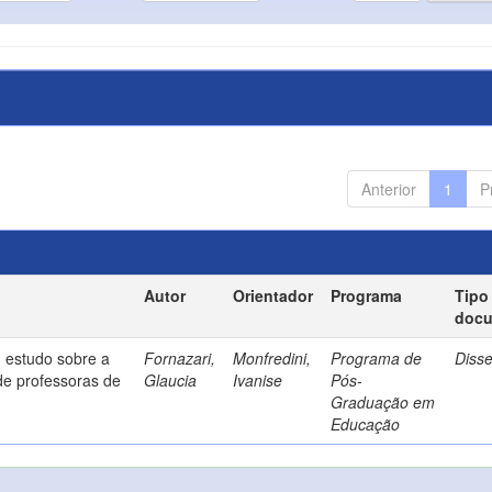
Anterior
1
P
Autor
Orientador
Programa
Tipo
doc
 estudo sobre a
Fornazari,
Monfredini,
Programa de
Diss
de professoras de
Glaucia
Ivanise
Pós-
Graduação em
Educação