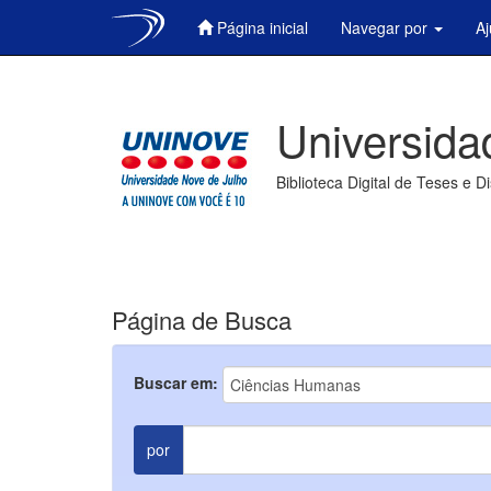
Página inicial
Navegar por
A
Skip
navigation
Universida
Biblioteca Digital de Teses e D
Página de Busca
Buscar em:
por