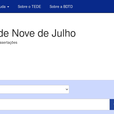
juda
Sobre o TEDE
Sobre a BDTD
de Nove de Julho
issertações