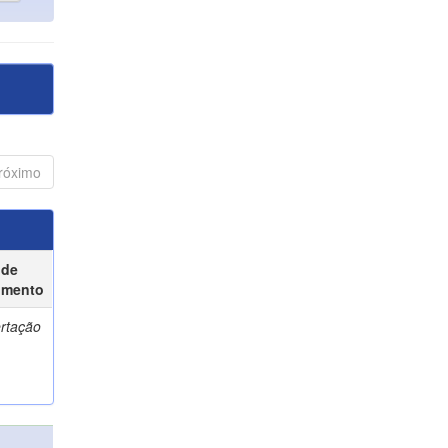
róximo
 de
umento
ertação