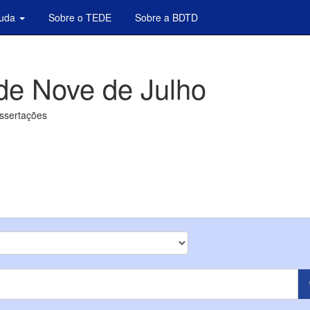
juda
Sobre o TEDE
Sobre a BDTD
de Nove de Julho
issertações