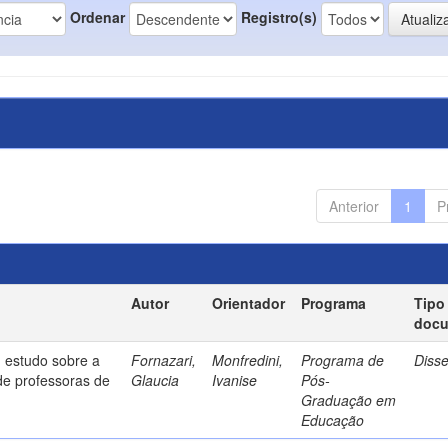
Ordenar
Registro(s)
Anterior
1
P
Autor
Orientador
Programa
Tipo
doc
 estudo sobre a
Fornazari,
Monfredini,
Programa de
Diss
de professoras de
Glaucia
Ivanise
Pós-
Graduação em
Educação