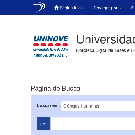
Página inicial
Navegar por
A
Skip
navigation
Universida
Biblioteca Digital de Teses e D
Página de Busca
Buscar em:
por