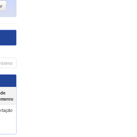
róximo
 de
umento
ertação