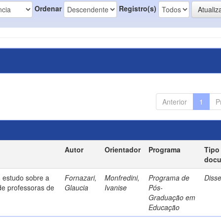
Ordenar
Registro(s)
Anterior
1
P
Autor
Orientador
Programa
Tipo
doc
 estudo sobre a
Fornazari,
Monfredini,
Programa de
Diss
de professoras de
Glaucia
Ivanise
Pós-
Graduação em
Educação