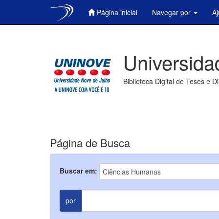
Página inicial
Navegar por
A
Skip
navigation
Universida
Biblioteca Digital de Teses e D
Página de Busca
Buscar em:
por