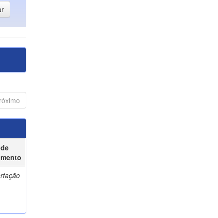
róximo
 de
umento
ertação