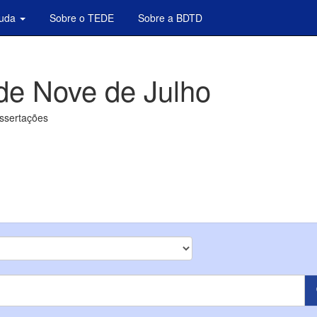
juda
Sobre o TEDE
Sobre a BDTD
de Nove de Julho
issertações