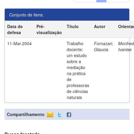
Conjunto de itens:
Data de
Pré-
Título
Autor
Orienta
defesa
visualização
11-Mar-2004
Trabalho
Fornazari,
Monfredi
docente:
Glaucia
Ivanise
um estudo
sobre a
mediação
na prática
de
professoras
de ciências
naturais
Compartilhamento