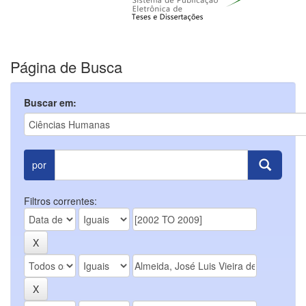
Página de Busca
Buscar em:
por
Filtros correntes: