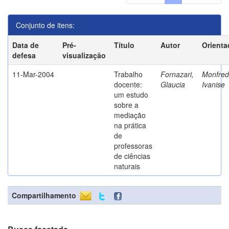
Conjunto de itens:
Data de
Pré-
Título
Autor
Orienta
defesa
visualização
11-Mar-2004
Trabalho
Fornazari,
Monfredi
docente:
Glaucia
Ivanise
um estudo
sobre a
mediação
na prática
de
professoras
de ciências
naturais
Compartilhamento