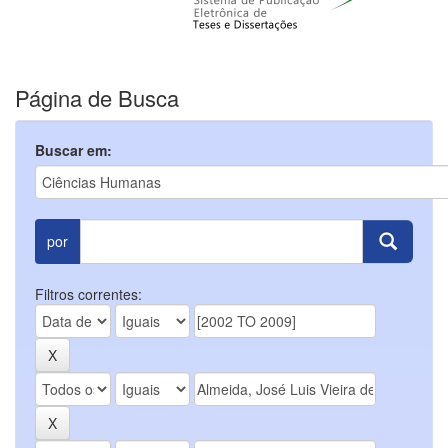
Página de Busca
Buscar em:
por
Filtros correntes: