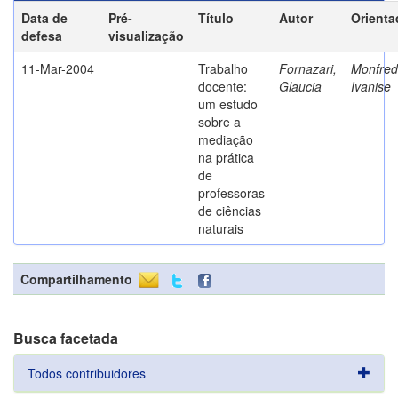
Data de
Pré-
Título
Autor
Orienta
defesa
visualização
11-Mar-2004
Trabalho
Fornazari,
Monfredi
docente:
Glaucia
Ivanise
um estudo
sobre a
mediação
na prática
de
professoras
de ciências
naturais
Compartilhamento
Busca facetada
Todos contribuidores