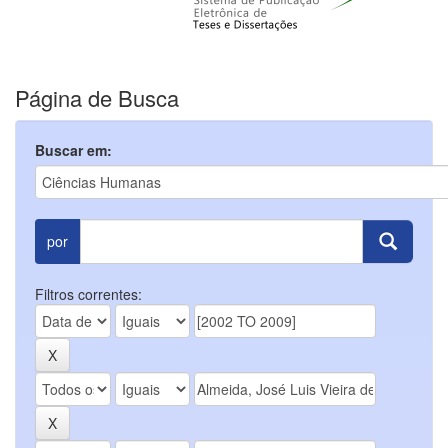
Página de Busca
Buscar em:
por
Filtros correntes: