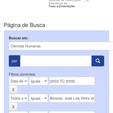
Página de Busca
Buscar em:
por
Filtros correntes: