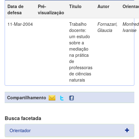
Data de
Pré-
Título
Autor
Orienta
defesa
visualização
11-Mar-2004
Trabalho
Fornazari,
Monfredi
docente:
Glaucia
Ivanise
um estudo
sobre a
mediação
na prática
de
professoras
de ciências
naturais
Compartilhamento
Busca facetada
Orientador