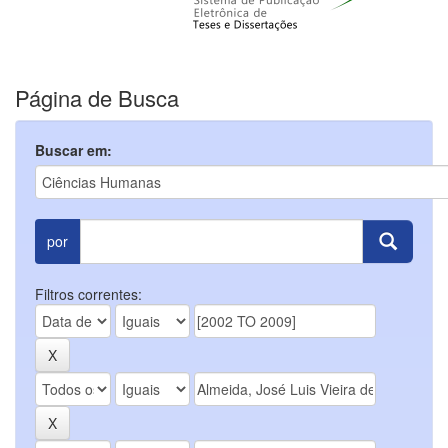
Página de Busca
Buscar em:
por
Filtros correntes: