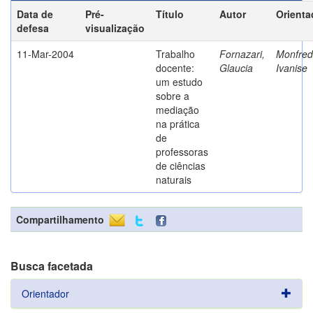
Data de
Pré-
Título
Autor
Orienta
defesa
visualização
11-Mar-2004
Trabalho
Fornazari,
Monfredi
docente:
Glaucia
Ivanise
um estudo
sobre a
mediação
na prática
de
professoras
de ciências
naturais
Compartilhamento
Busca facetada
Orientador