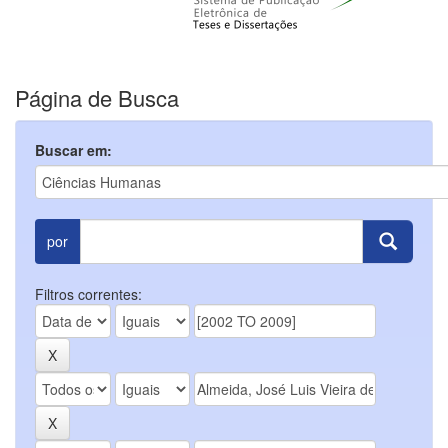
Página de Busca
Buscar em:
por
Filtros correntes: