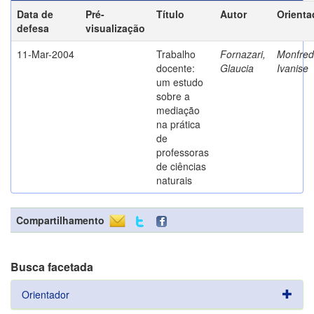
Data de
Pré-
Título
Autor
Orienta
defesa
visualização
11-Mar-2004
Trabalho
Fornazari,
Monfredi
docente:
Glaucia
Ivanise
um estudo
sobre a
mediação
na prática
de
professoras
de ciências
naturais
Compartilhamento
Busca facetada
Orientador