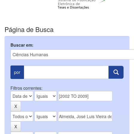
Página de Busca
Buscar em:
por
Filtros correntes: