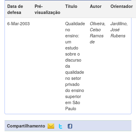
Data de
Pré-
Título
Autor
Orientador
defesa
visualização
6-Mar-2003
Qualidade
Oliveira,
Jardilino,
no
Celso
José
ensino:
Ramos
Rubens
um
de
estudo
sobre o
discurso
da
qualidade
no setor
privado
do ensino
superior
em São
Paulo
Compartilhamento