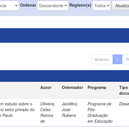
Ordenar
Registro(s)
Anterior
1
P
Autor
Orientador
Programa
Tipo
doc
um estudo sobre o
Oliveira,
Jardilino,
Programa de
Diss
no setor privado do
Celso
José
Pós-
o Paulo
Ramos
Rubens
Graduação
de
em Educação