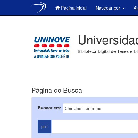
Página inicial
Navegar por
A
Skip
navigation
Universida
Biblioteca Digital de Teses e D
Página de Busca
Buscar em:
por