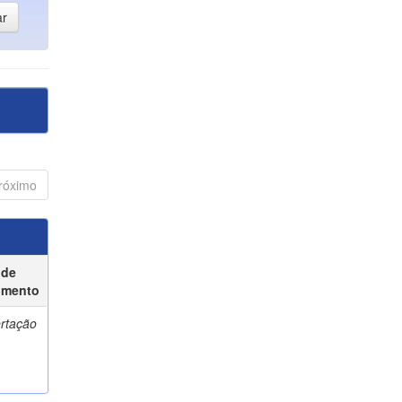
róximo
 de
umento
ertação