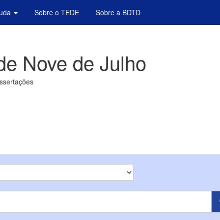
juda
Sobre o TEDE
Sobre a BDTD
de Nove de Julho
issertações