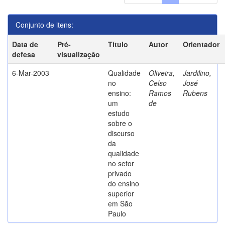
Conjunto de itens:
Data de
Pré-
Título
Autor
Orientador
defesa
visualização
6-Mar-2003
Qualidade
Oliveira,
Jardilino,
no
Celso
José
ensino:
Ramos
Rubens
um
de
estudo
sobre o
discurso
da
qualidade
no setor
privado
do ensino
superior
em São
Paulo