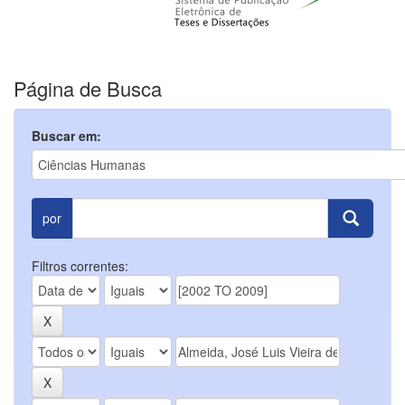
Página de Busca
Buscar em:
por
Filtros correntes: