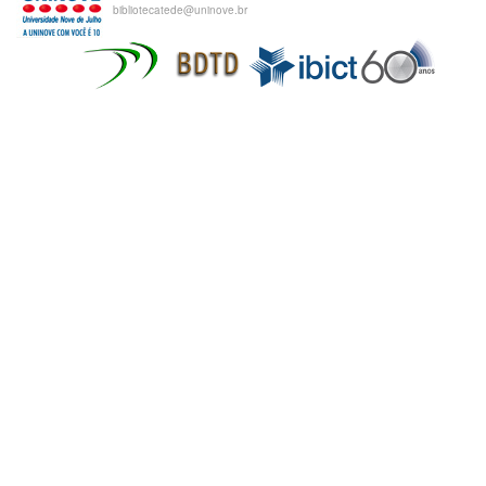
bibliotecatede@uninove.br