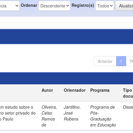
Ordenar
Registro(s)
Anterior
1
P
Autor
Orientador
Programa
Tipo
doc
um estudo sobre o
Oliveira,
Jardilino,
Programa de
Diss
no setor privado do
Celso
José
Pós-
o Paulo
Ramos
Rubens
Graduação
de
em Educação