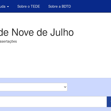
juda
Sobre o TEDE
Sobre a BDTD
de Nove de Julho
issertações