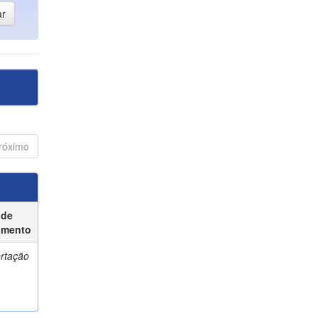
róximo
 de
umento
ertação