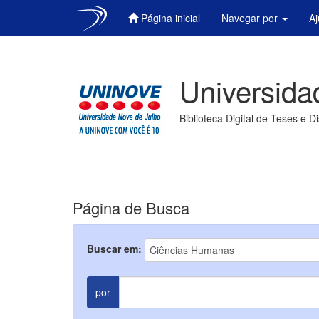
Página inicial
Navegar por
A
Skip
navigation
Universida
Biblioteca Digital de Teses e D
Página de Busca
Buscar em:
por