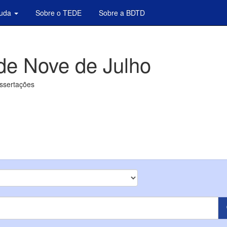
juda
Sobre o TEDE
Sobre a BDTD
de Nove de Julho
issertações