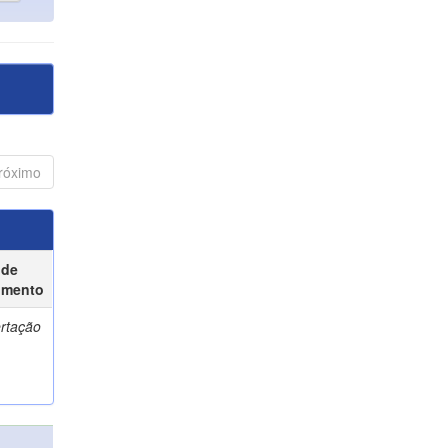
róximo
 de
umento
ertação