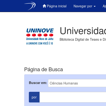
Página inicial
Navegar por
A
Skip
navigation
Universida
Biblioteca Digital de Teses e D
Página de Busca
Buscar em:
por