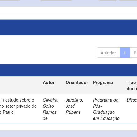
Anterior
1
P
Autor
Orientador
Programa
Tipo
doc
um estudo sobre o
Oliveira,
Jardilino,
Programa de
Diss
no setor privado do
Celso
José
Pós-
o Paulo
Ramos
Rubens
Graduação
de
em Educação