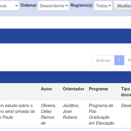
Ordenar
Registro(s)
Anterior
1
P
Autor
Orientador
Programa
Tipo
doc
um estudo sobre o
Oliveira,
Jardilino,
Programa de
Diss
no setor privado do
Celso
José
Pós-
o Paulo
Ramos
Rubens
Graduação
de
em Educação