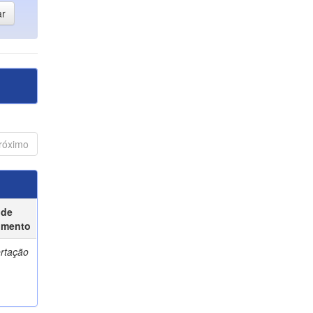
róximo
 de
umento
ertação