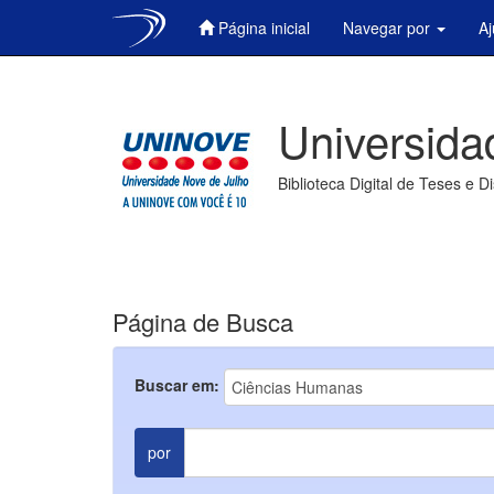
Página inicial
Navegar por
A
Skip
navigation
Universida
Biblioteca Digital de Teses e D
Página de Busca
Buscar em:
por