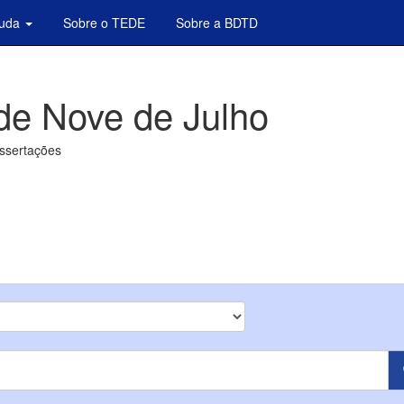
juda
Sobre o TEDE
Sobre a BDTD
de Nove de Julho
issertações