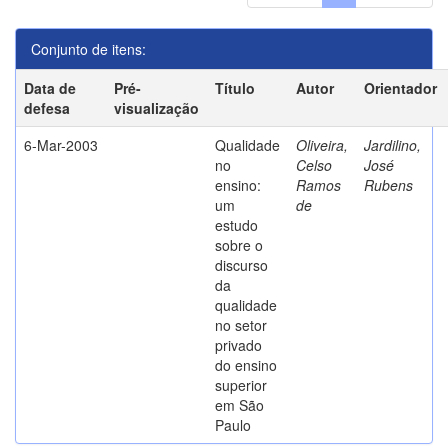
Conjunto de itens:
Data de
Pré-
Título
Autor
Orientador
defesa
visualização
6-Mar-2003
Qualidade
Oliveira,
Jardilino,
no
Celso
José
ensino:
Ramos
Rubens
um
de
estudo
sobre o
discurso
da
qualidade
no setor
privado
do ensino
superior
em São
Paulo