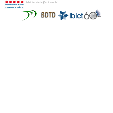
bibliotecatede@uninove.br