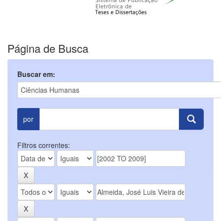
Página de Busca
Buscar em:
por
Filtros correntes: