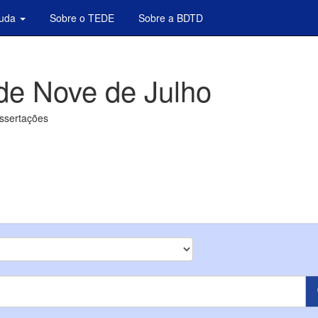
juda
Sobre o TEDE
Sobre a BDTD
de Nove de Julho
issertações