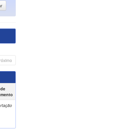
róximo
 de
umento
ertação