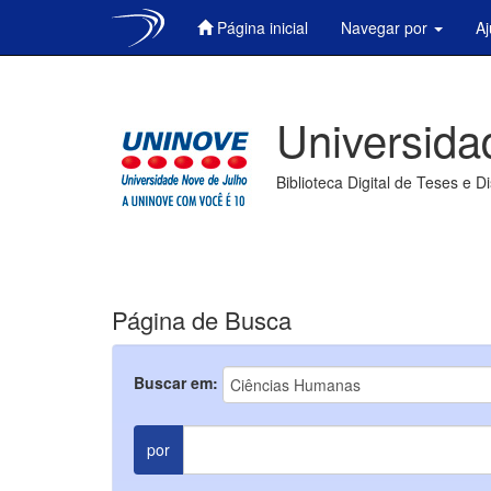
Página inicial
Navegar por
A
Skip
navigation
Universida
Biblioteca Digital de Teses e D
Página de Busca
Buscar em:
por