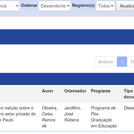
Ordenar
Registro(s)
Anterior
1
P
Autor
Orientador
Programa
Tipo
doc
um estudo sobre o
Oliveira,
Jardilino,
Programa de
Diss
no setor privado do
Celso
José
Pós-
o Paulo
Ramos
Rubens
Graduação
de
em Educação