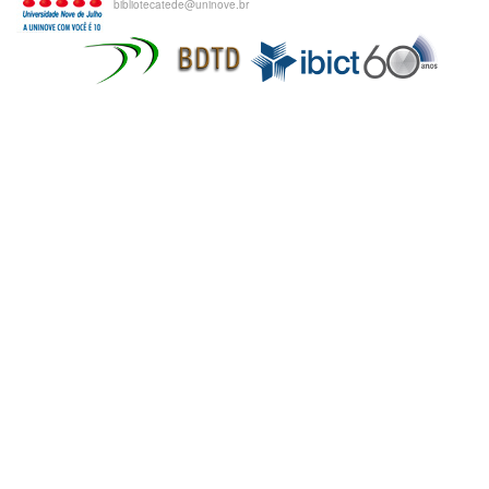
bibliotecatede@uninove.br