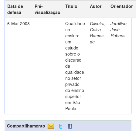
Data de
Pré-
Título
Autor
Orientador
defesa
visualização
6-Mar-2003
Qualidade
Oliveira,
Jardilino,
no
Celso
José
ensino:
Ramos
Rubens
um
de
estudo
sobre o
discurso
da
qualidade
no setor
privado
do ensino
superior
em São
Paulo
Compartilhamento