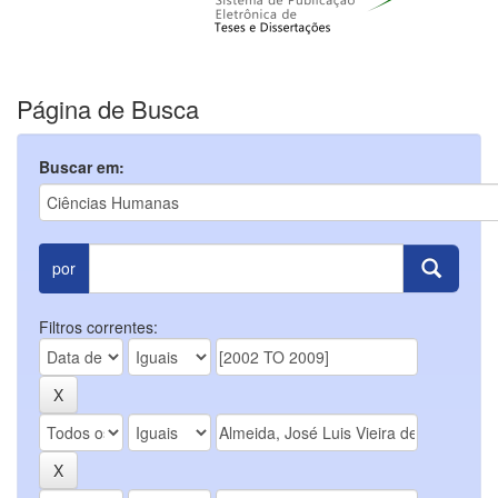
Página de Busca
Buscar em:
por
Filtros correntes: