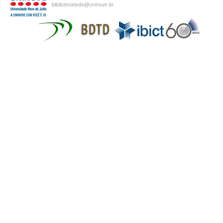
bibliotecatede@uninove.br