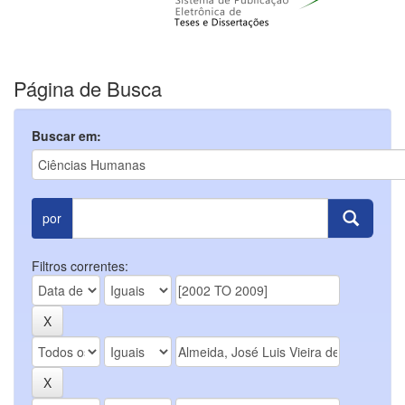
Página de Busca
Buscar em:
por
Filtros correntes: