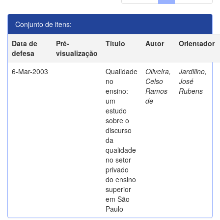
Conjunto de itens:
Data de
Pré-
Título
Autor
Orientador
defesa
visualização
6-Mar-2003
Qualidade
Oliveira,
Jardilino,
no
Celso
José
ensino:
Ramos
Rubens
um
de
estudo
sobre o
discurso
da
qualidade
no setor
privado
do ensino
superior
em São
Paulo