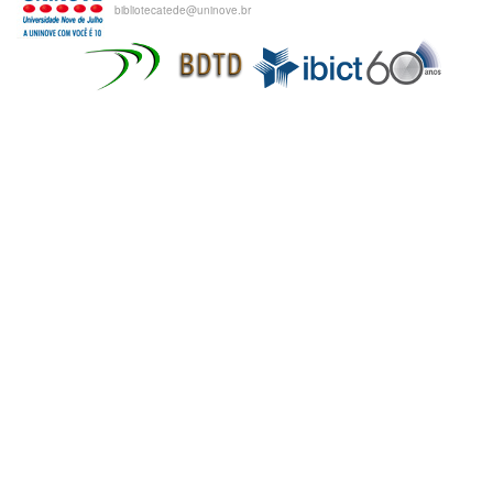
bibliotecatede@uninove.br