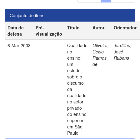
Conjunto de itens:
Data de
Pré-
Título
Autor
Orientador
defesa
visualização
6-Mar-2003
Qualidade
Oliveira,
Jardilino,
no
Celso
José
ensino:
Ramos
Rubens
um
de
estudo
sobre o
discurso
da
qualidade
no setor
privado
do ensino
superior
em São
Paulo