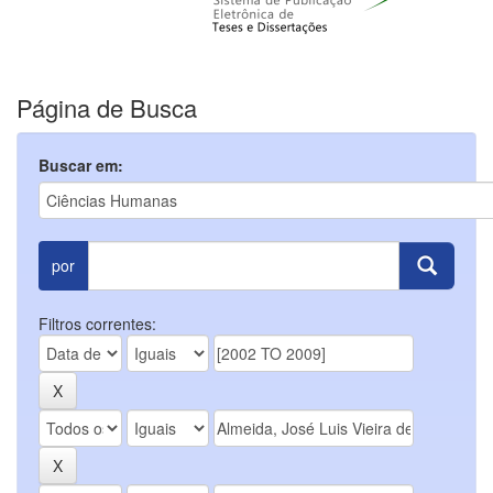
Página de Busca
Buscar em:
por
Filtros correntes: