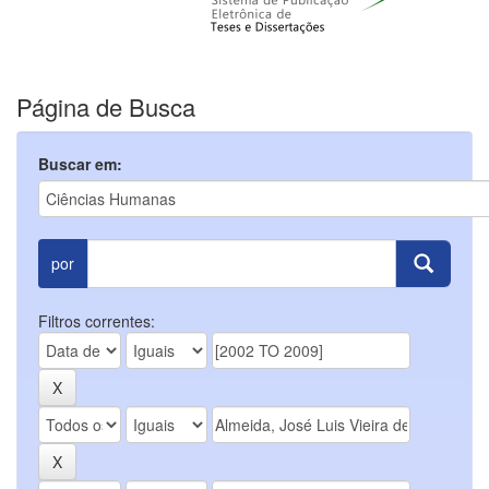
Página de Busca
Buscar em:
por
Filtros correntes: