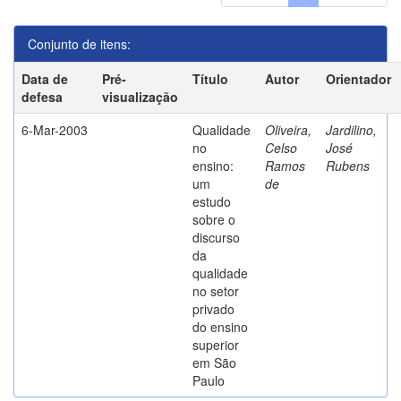
Conjunto de itens:
Data de
Pré-
Título
Autor
Orientador
defesa
visualização
6-Mar-2003
Qualidade
Oliveira,
Jardilino,
no
Celso
José
ensino:
Ramos
Rubens
um
de
estudo
sobre o
discurso
da
qualidade
no setor
privado
do ensino
superior
em São
Paulo