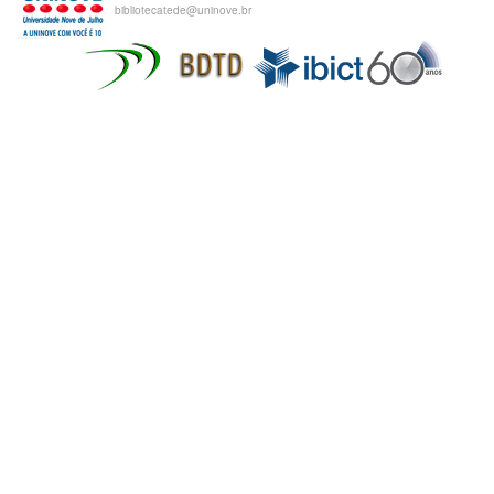
bibliotecatede@uninove.br