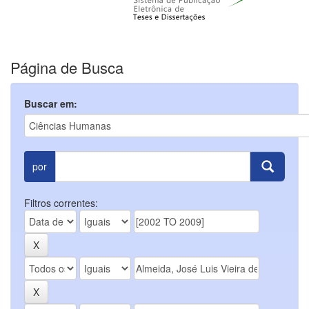
Página de Busca
Buscar em:
por
Filtros correntes: