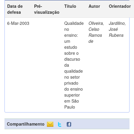
Data de
Pré-
Título
Autor
Orientador
defesa
visualização
6-Mar-2003
Qualidade
Oliveira,
Jardilino,
no
Celso
José
ensino:
Ramos
Rubens
um
de
estudo
sobre o
discurso
da
qualidade
no setor
privado
do ensino
superior
em São
Paulo
Compartilhamento