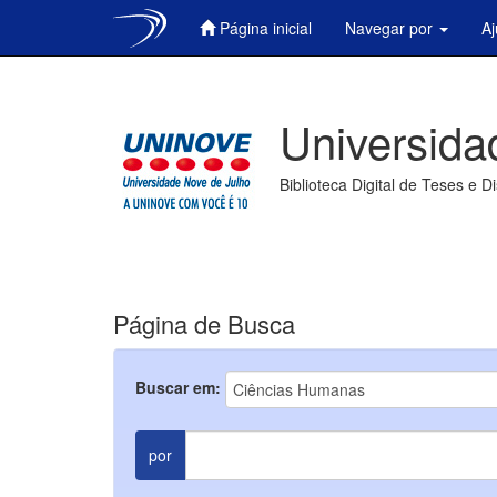
Página inicial
Navegar por
A
Skip
navigation
Universida
Biblioteca Digital de Teses e D
Página de Busca
Buscar em:
por