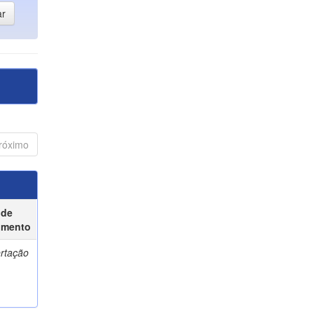
róximo
 de
umento
ertação