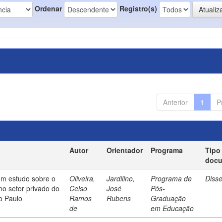
Ordenar
Registro(s)
Anterior
1
P
Autor
Orientador
Programa
Tipo
doc
um estudo sobre o
Oliveira,
Jardilino,
Programa de
Diss
no setor privado do
Celso
José
Pós-
o Paulo
Ramos
Rubens
Graduação
de
em Educação