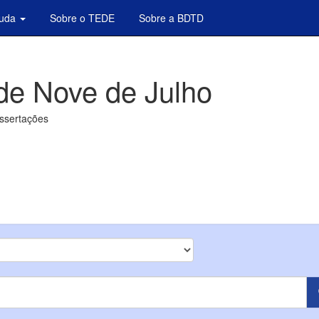
juda
Sobre o TEDE
Sobre a BDTD
de Nove de Julho
issertações