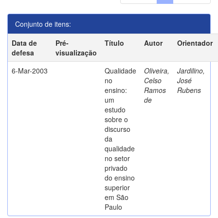
Conjunto de itens:
Data de
Pré-
Título
Autor
Orientador
defesa
visualização
6-Mar-2003
Qualidade
Oliveira,
Jardilino,
no
Celso
José
ensino:
Ramos
Rubens
um
de
estudo
sobre o
discurso
da
qualidade
no setor
privado
do ensino
superior
em São
Paulo