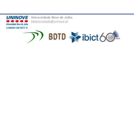
Universidade Nove de Julho
bibliotecatede@uninove.br