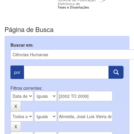
Página de Busca
Buscar em:
por
Filtros correntes: