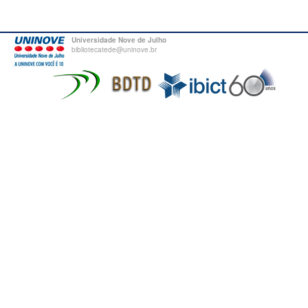
Universidade Nove de Julho
bibliotecatede@uninove.br