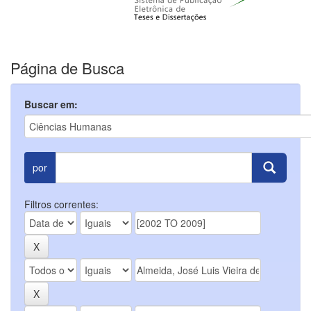
Página de Busca
Buscar em:
por
Filtros correntes: