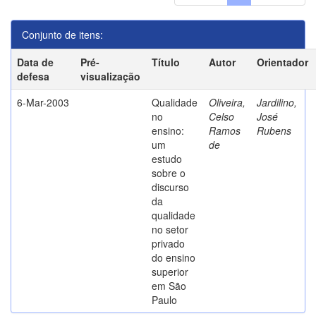
Conjunto de itens:
Data de
Pré-
Título
Autor
Orientador
defesa
visualização
6-Mar-2003
Qualidade
Oliveira,
Jardilino,
no
Celso
José
ensino:
Ramos
Rubens
um
de
estudo
sobre o
discurso
da
qualidade
no setor
privado
do ensino
superior
em São
Paulo