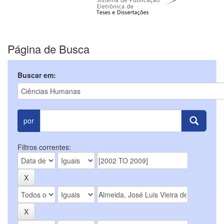
Página de Busca
Buscar em:
por
Filtros correntes: