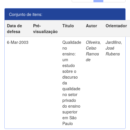
Conjunto de itens:
Data de
Pré-
Título
Autor
Orientador
defesa
visualização
6-Mar-2003
Qualidade
Oliveira,
Jardilino,
no
Celso
José
ensino:
Ramos
Rubens
um
de
estudo
sobre o
discurso
da
qualidade
no setor
privado
do ensino
superior
em São
Paulo