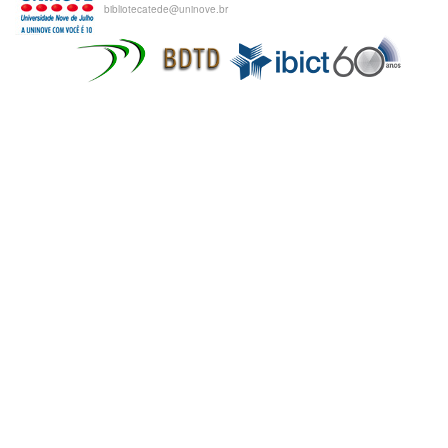
bibliotecatede@uninove.br