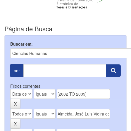
Página de Busca
Buscar em:
por
Filtros correntes: