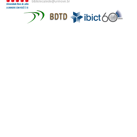
bibliotecatede@uninove.br