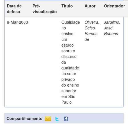
Data de
Pré-
Título
Autor
Orientador
defesa
visualização
6-Mar-2003
Qualidade
Oliveira,
Jardilino,
no
Celso
José
ensino:
Ramos
Rubens
um
de
estudo
sobre o
discurso
da
qualidade
no setor
privado
do ensino
superior
em São
Paulo
Compartilhamento