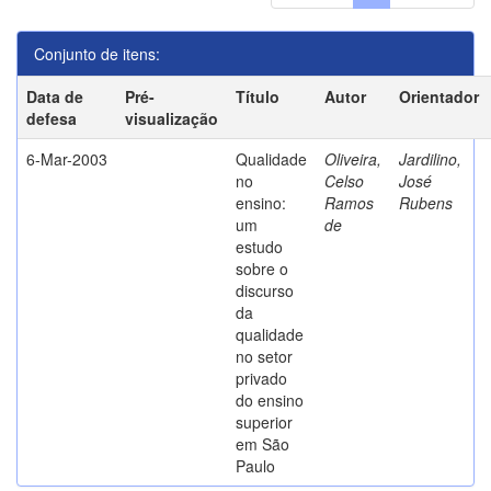
Conjunto de itens:
Data de
Pré-
Título
Autor
Orientador
defesa
visualização
6-Mar-2003
Qualidade
Oliveira,
Jardilino,
no
Celso
José
ensino:
Ramos
Rubens
um
de
estudo
sobre o
discurso
da
qualidade
no setor
privado
do ensino
superior
em São
Paulo