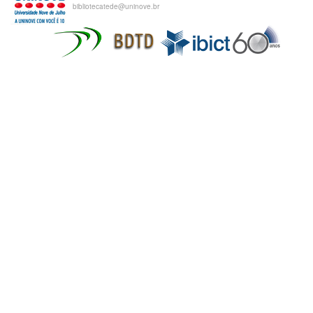
bibliotecatede@uninove.br