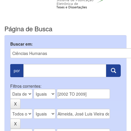
Página de Busca
Buscar em:
por
Filtros correntes: